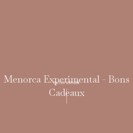
Menorca Experimental - Bons
FAITES DÉFILER
Cadeaux